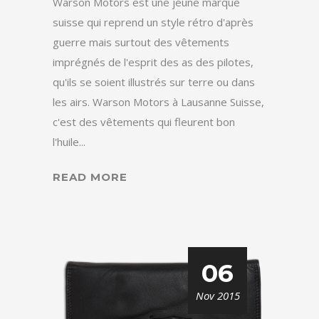
Warson Motors est une jeune marque
suisse qui reprend un style rétro d'après
guerre mais surtout des vêtements
imprégnés de l'esprit des as des pilotes,
qu'ils se soient illustrés sur terre ou dans
les airs. Warson Motors à Lausanne Suisse,
c'est des vêtements qui fleurent bon
l'huile...
READ MORE
06
Nov 2015