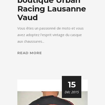
boutique Urban
Racing Lausanne
Vaud
Vous êtes un passionné de moto et vous
avez adoptez l'esprit vintage du casque
aux chaussures...
READ MORE
15
Déc 2015